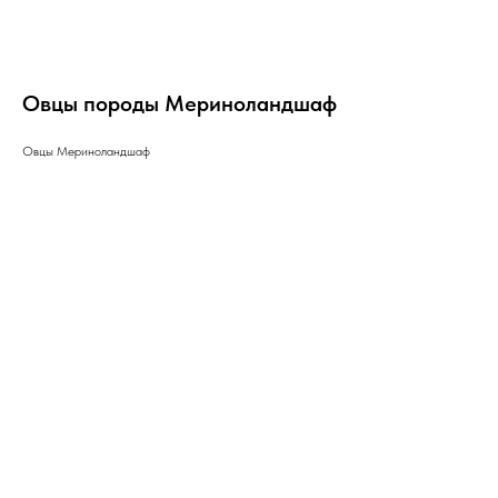
Овцы породы Мериноландшаф
Овцы Мериноландшаф